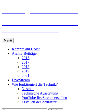
Zum
storch-gundelsheim.de
Inhalt
springen
Neues und Wissenswertes vom
Gundelsheimer Storch
Menü
Kämpfe am Horst
Archiv Beiträge
2016
2017
2018
2019
2021
LiveStream
Wie funktioniert die Technik?
Nestbau
Technische Ausstattung
YouTube liveStream erstellen
Erstellen der Zeitraffer