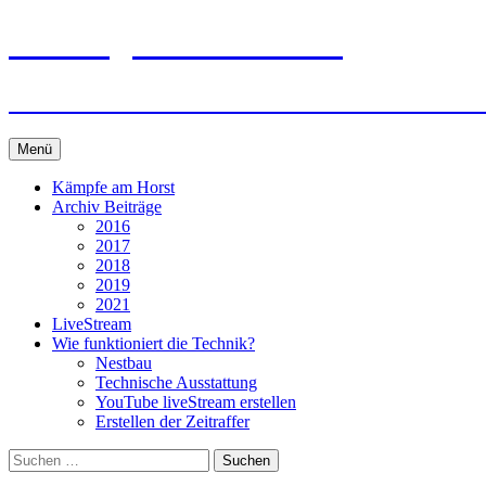
Zum
storch-gundelsheim.de
Inhalt
springen
Neues und Wissenswertes vom Gundelshei
Menü
Kämpfe am Horst
Archiv Beiträge
2016
2017
2018
2019
2021
LiveStream
Wie funktioniert die Technik?
Nestbau
Technische Ausstattung
YouTube liveStream erstellen
Erstellen der Zeitraffer
Suchen
nach: