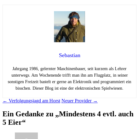
Sebastian
Jahrgang 1986, gelernter Maschinenbauer, seit kurzem als Lehrer
unterwegs. Am Wochenende trifft man ihn am Flugplatz, in seiner
sonstigen Freizeit bastelt er gerne an Elektronik und programmiert ein
bisschen. Dieser Blog ist eine der elektronischen Spielwiesen.
Beitragsnavigation
←
Verfolgungsjagd am Horst
Neuer Provider
→
Ein Gedanke zu „
Mindestens 4 evtl. auch
5 Eier
“