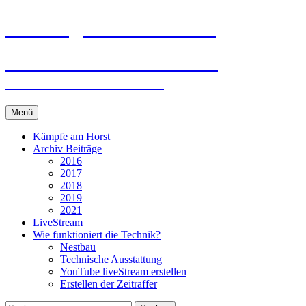
Zum
storch-gundelsheim.de
Inhalt
springen
Neues und Wissenswertes vom
Gundelsheimer Storch
Menü
Kämpfe am Horst
Archiv Beiträge
2016
2017
2018
2019
2021
LiveStream
Wie funktioniert die Technik?
Nestbau
Technische Ausstattung
YouTube liveStream erstellen
Erstellen der Zeitraffer