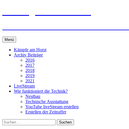
Zum
storch-gundelsheim.de
Inhalt
springen
Neues und Wissenswertes vom Gundelshei
Menü
Kämpfe am Horst
Archiv Beiträge
2016
2017
2018
2019
2021
LiveStream
Wie funktioniert die Technik?
Nestbau
Technische Ausstattung
YouTube liveStream erstellen
Erstellen der Zeitraffer
Suchen
nach: