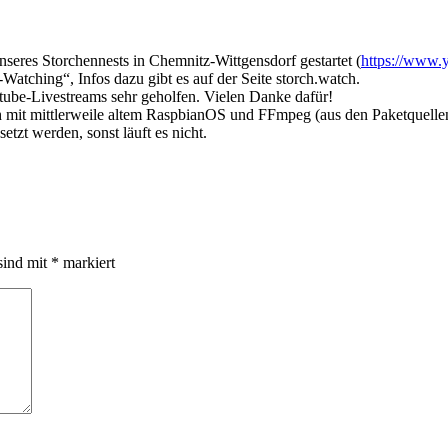
nseres Storchennests in Chemnitz-Wittgensdorf gestartet (
https://www
ching“, Infos dazu gibt es auf der Seite storch.watch.
utube-Livestreams sehr geholfen. Vielen Danke dafür!
 mit mittlerweile altem RaspbianOS und FFmpeg (aus den Paketquellen)
tzt werden, sonst läuft es nicht.
sind mit
*
markiert