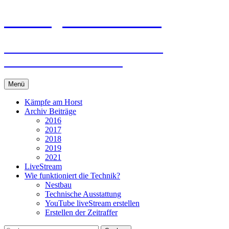
Zum
storch-gundelsheim.de
Inhalt
springen
Neues und Wissenswertes vom
Gundelsheimer Storch
Menü
Kämpfe am Horst
Archiv Beiträge
2016
2017
2018
2019
2021
LiveStream
Wie funktioniert die Technik?
Nestbau
Technische Ausstattung
YouTube liveStream erstellen
Erstellen der Zeitraffer